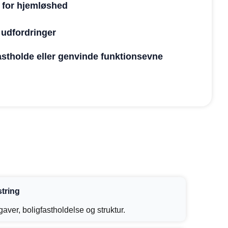
o for hjemløshed
 udfordringer
 fastholde eller genvinde funktionsevne
tring
aver, boligfastholdelse og struktur.