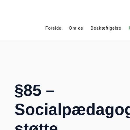
Forside
Om os
Beskæftigelse
§85 –
Socialpædago
støtte