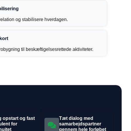
ilisering
relation og stabilisere hverdagen.
kort
brobygning til beskæftigelsesrettede aktiviteter.
g opstart og fast
Tæt dialog med
lent for
samarbejdspartner
nuitet
gennem hele forløbet