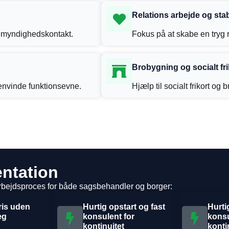
Relations arbejde og stab
er myndighedskontakt.
Fokus på at skabe en tryg 
Brobygning og socialt fri
genvinde funktionsevne.
Hjælp til socialt frikort og 
ntation
arbejdsproces for både sagsbehandler og borger:
ris uden
Hurtig opstart og fast
Hurti
æg
konsulent for
konsu
kontinuitet
konti