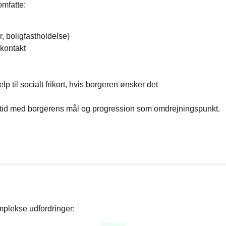
omfatte:
 boligfastholdelse)
skontakt
p til socialt frikort, hvis borgeren ønsker det
altid med borgerens mål og progression som omdrejningspunkt.
mplekse udfordringer: