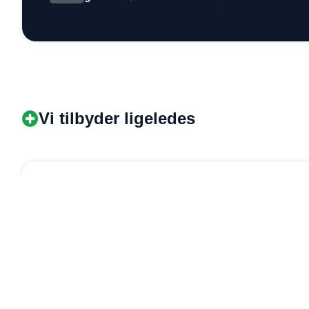
Vi tilbyder ligeledes
§85A
Tidsbegrænset bostøtte
Tidsbegrænset socialpædagogisk støtte til borgere
med lettere udfordringer.